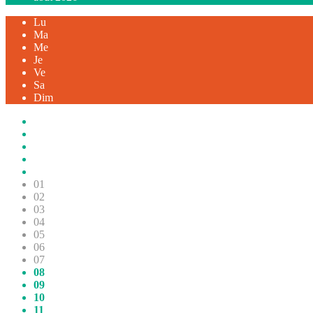
Lu
Ma
Me
Je
Ve
Sa
Dim
01
02
03
04
05
06
07
08
09
10
11