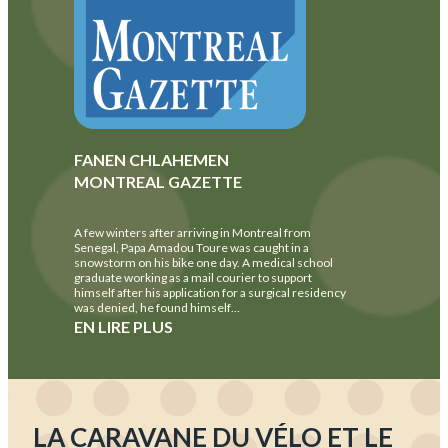
FANEN CHLAHEMEN
MONTREAL GAZETTE
A few winters after arriving in Montreal from
Senegal, Papa Amadou Toure was caught in a
snowstorm on his bike one day. A medical school
graduate working as a mail courier to support
himself after his application for a surgical residency
was denied, he found himself…
EN LIRE PLUS
LA CARAVANE DU VÉLO ET LE