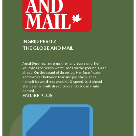
INGRID PERITZ
THE GLOBE AND MAIL
Amal Benmecheri grips the handlebars until her
knuckles are nearly white. Toes on the ground. Gaze
ahead. On the count of three, go. Her face frozen
somewhere between fear and joy, she pushes
herself forward on a wobbly 10-speed. Just ahead
stands a man with dreadlocks and a broad smile
named…
EN LIRE PLUS