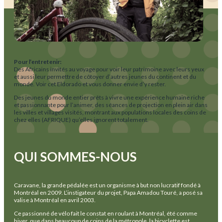
Pour l’entretenir:
Des Africains invités au voyage pour voir leur patrimoine avec leurs yeux
et aussi leur permettre de côtoyer d’autres jeunes du continent et du
monde. Voir cet Eldorado et vous donner envie d’y rester.
Des jeunes du monde entier prêts à vivre une expérience humaine riche
et passionnante pour l’animer, des séances de projection en plein air dans
les villes et villages visités, montrant aux populations locales des coins de
chez elles (AFRIQUE) qu’elles ignorent totalement.
QUI SOMMES-NOUS
Caravane, la grande pédalée est un organisme à but non lucratif fondé à
Montréal en 2009. L’instigateur du projet, Papa Amadou Touré, a posé sa
valise à Montréal en avril 2003.
Ce passionné de vélo fait le constat en roulant à Montréal, été comme
hiver, que dans beaucoup de coins de la métropole, la bicyclette est