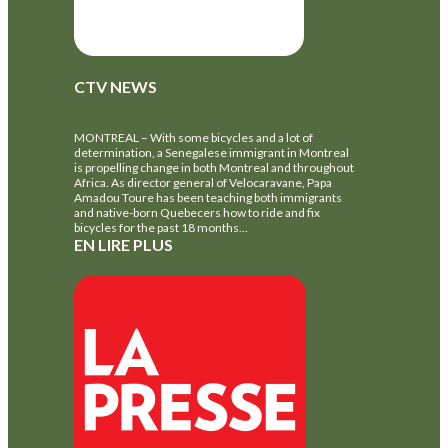
CTV NEWS
MONTREAL – With some bicycles and a lot of
determination, a Senegalese immigrant in Montreal
is propelling change in both Montreal and throughout
Africa. As director general of Velocaravane, Papa
Amadou Toure has been teaching both immigrants
and native-born Quebecers how to ride and fix
bicycles for the past 18 months…
EN LIRE PLUS